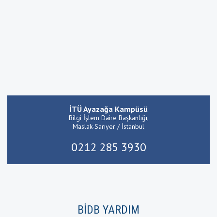
İTÜ Ayazağa Kampüsü
Bilgi İşlem Daire Başkanlığı,
Maslak-Sarıyer / İstanbul
0212 285 3930
BİDB YARDIM