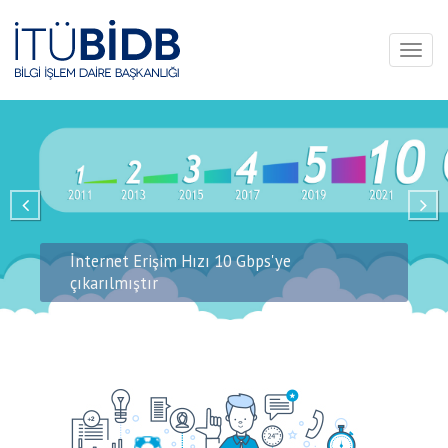
Toggl
naviga
İnternet Erişim Hızı 10 Gbps'ye
çıkarılmıştır