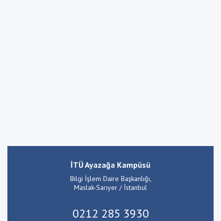
İTÜ Ayazağa Kampüsü
Bilgi İşlem Daire Başkanlığı,
Maslak-Sarıyer / İstanbul
0212 285 3930